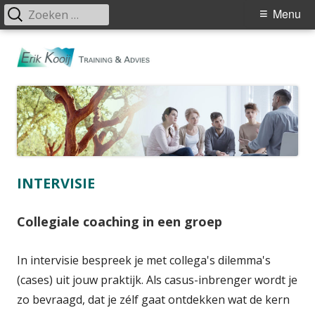
Zoeken
Primair
Menu
naar:
menu
Spring
Erik Kooij
Veranderingsbegeleiding voor mensen in organisaties
naar
Training &
inhoud
Advies
INTERVISIE
Collegiale coaching in een groep
In intervisie bespreek je met collega's dilemma's
(cases) uit jouw praktijk. Als casus-inbrenger wordt je
zo bevraagd, dat je zélf gaat ontdekken wat de kern