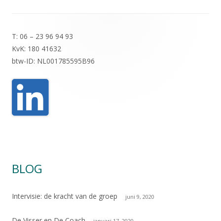
Footer
T: 06 – 23 96 94 93
inhoud
KvK: 180 41632
btw-ID: NL001785595B96
BLOG
Intervisie: de kracht van de groep
juni 9, 2020
De Visser en De Coach
januari 17, 2020